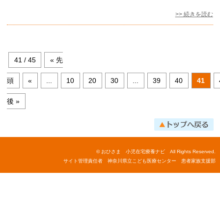
>> 続きを読む
41 / 45
« 先
頭
«
...
10
20
30
...
39
40
41
後 »
© おひさま 小児在宅療養ナビ All Rights Reserved.
サイト管理責任者 神奈川県立こども医療センター 患者家族支援部